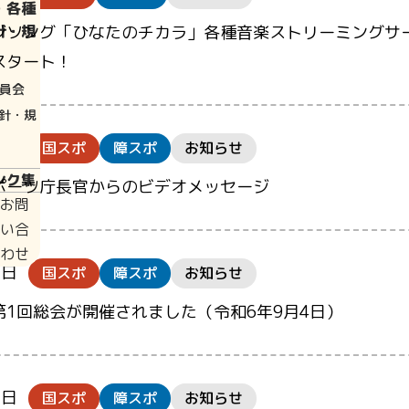
・各種
ジソング「ひなたのチカラ」各種音楽ストリーミングサ
針・規
スタート！
員会
針・規
0日
国スポ
障スポ
お知らせ
ンク集
ポーツ庁長官からのビデオメッセージ
お問
い合
わせ
0日
国スポ
障スポ
お知らせ
第1回総会が開催されました（令和6年9月4日）
0日
国スポ
障スポ
お知らせ