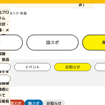
ぱい運
み）
化プロ
報
障スポ-新着
ラム
彰状・
縁・メ
ル等
泊施
て
国スポ
・弁当
製施
・食品
供施設
イベント
お知らせ
皆さま
光情報
崎県に
いて
行委員
1日
国スポ
障スポ
お知らせ