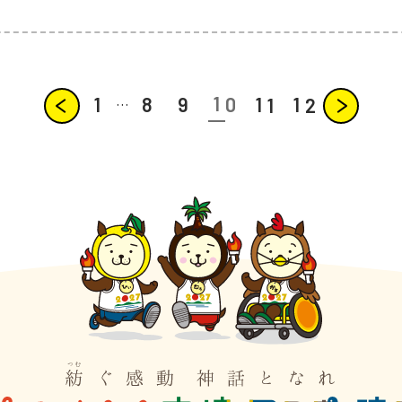
next
1
0
1
8
9
1
1
1
2
…
prev