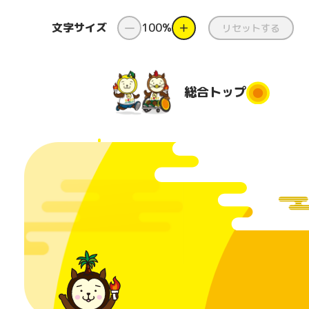
文字サイズ
ー
100%
＋
リセットする
総合
トップ
総合トップ
新着情報
ダンス
県
と
国スポ・
ダンス出前授
障スポと
業
都道府
は
団
コンテスト
番組
美化活
日本のふるさ