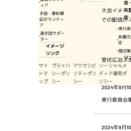
会
ィア
大会イメー
方
手話・要約筆
定
での配信が
記ボランティ
ア
実行委
選手団サポー
各種方
ター
定
イメージ
2024年9月1
様式集
ソング
リ
室伏広治ス
サイ
プライバ
アクセシビ
ソーシャルメ
トマ
シーポリ
リティポリ
ディア運用ポ
ップ
シー
シー
リシー
2024年9月1
実行委員会
2024年9月1