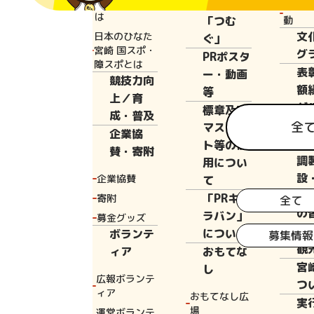
と宮崎国体と
広報誌
花いっ
は
「つむ
動
文
日本のひなた
ぐ」
Home
新着情
宮崎 国スポ・
グ
PRポスタ
障スポとは
表
ー・動画
競技力向
額
等
上／育
ダ
標章及び
成・普及
宿
全
マスコッ
企業協
設
ト等の使
賛・寄附
調
用につい
設
企業協賛
て
提
「PRキャ
寄附
全て
の
ラバン」
募金グッズ
へ
について
ボランテ
募集情報
観
ィア
おもてな
宮
し
広報ボランテ
つ
ィア
おもてなし広
実
2024年10月
場
運営ボランテ