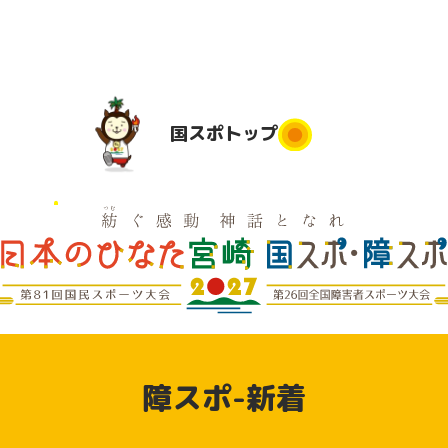
国スポ
トップ
国スポトップ
民運動
実施競技
競技会場
大会日程
実
は
地
実施要項
デモンス
実
競技別リ
トレーシ
県応援
障スポ-新着
ハーサル
ョンスポ
大会
ーツ（参
動
加申込