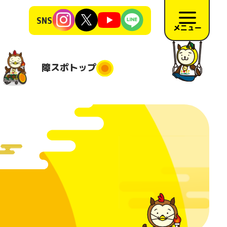
SNS
メニュー
障スポ
トップ
障スポトップ
施競技
競技会場
大会日程
地
施要項
リハーサ
ル大会