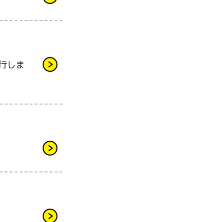
行しま
）