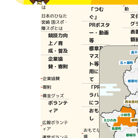
と宮崎国体と
広報誌
花いっ
は
「つむ
動
文
日本のひなた
ぐ」
Home
観光情
宮崎 国スポ・
グ
PRポスタ
障スポとは
表
ー・動画
競技力向
額
等
上／育
ダ
標章及び
成・普及
宿
マスコッ
企業協
設
ト等の使
賛・寄附
調
用につい
設
企業協賛
て
提
「PRキャ
寄附
の
ラバン」
募金グッズ
へ
について
ボランテ
観
ィア
おもてな
宮
し
広報ボランテ
つ
ィア
おもてなし広
実
場
運営ボランテ