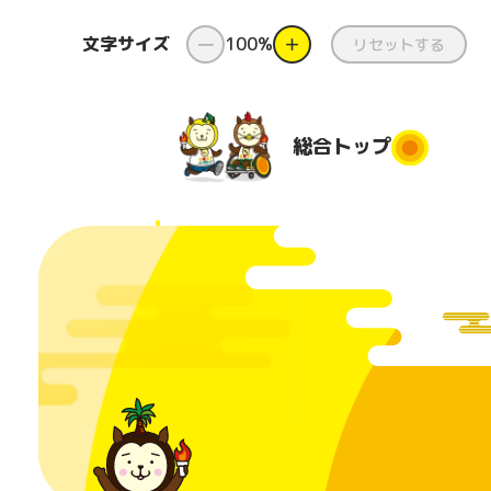
文字サイズ
ー
100%
＋
リセットする
総合
トップ
総合トップ
新着情報
ダンス
県
と
国スポ・
ダンス出前授
障スポと
業
都道府
は
団
コンテスト
番組
美化活
日本のふるさ