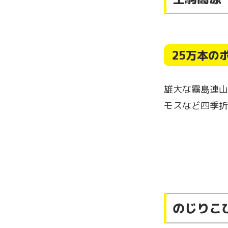
25万本の
雄大な霧島連山
モスなど四季折
のじりこ