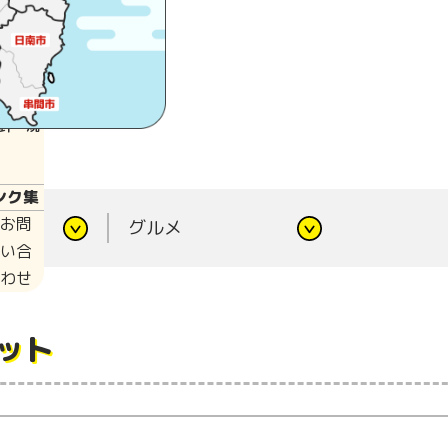
・各種
針・規
員会
針・規
ンク集
お問
ト
グルメ
い合
わせ
ット