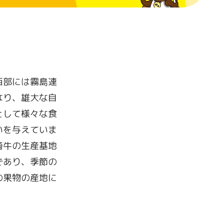
西部には霧島連
なり、雄大な自
として様々な食
いを与えていま
崎牛の生産基地
であり、季節の
の果物の産地に