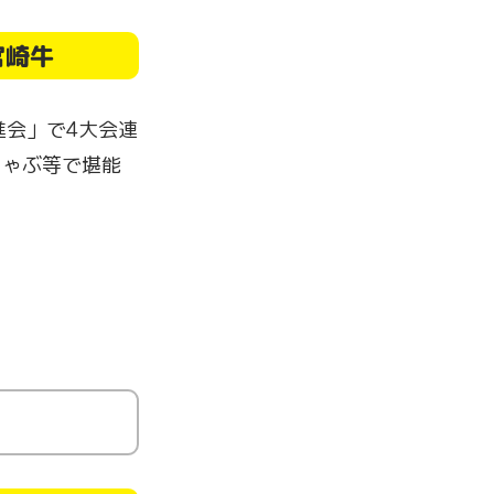
宮崎牛
進会」で4大会連
しゃぶ等で堪能