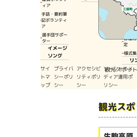
会
ィア
方
手話・要約筆
定
記ボランティ
ア
実行委
選手団サポー
各種方
ター
定
イメージ
様式集
ソング
リ
サイ
プライバ
アクセシビ
ソーシャルメ
観光スポッ
トマ
シーポリ
リティポリ
ディア運用ポ
ップ
シー
シー
リシー
観光スポ
生駒高原