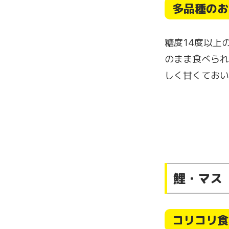
多品種のお
糖度14度以上
のまま食べられ
しく甘くておい
鯉・マス
コリコリ食