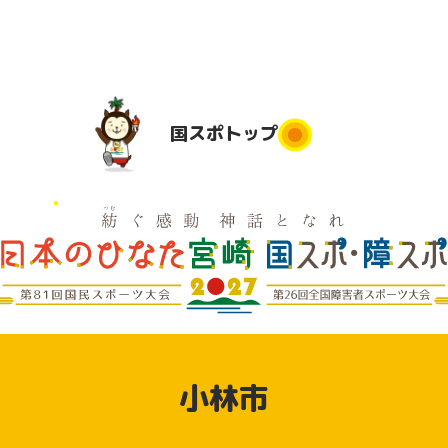
国スポ
トップ
国スポトップ
民運動
実施競技
競技会場
大会日程
実
は
地
実施要項
デモンス
実
競技別リ
トレーシ
県応援
小林市
ハーサル
ョンスポ
大会
ーツ（参
動
加申込