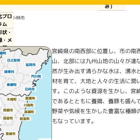
ぱい運
み）
化プロ
報
小林市
ラム
彰状・
縁・メ
ル等
宮崎県の南西部に位置し、市の南
泊施
山、北部には九州山地の山々が連
・弁当
然が生み出す清らかな水は、湧水
製施
・食品
材を育て、大地と人々の生活に潤
供施設
す。このような資源を生かし、宮
皆さま
であるとともに養鶏、養豚も盛ん
野菜や気候を生かした豊富な種類
光情報
崎県に
もなっています。
いて
行委員