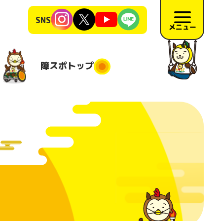
SNS
メニュー
障スポ
トップ
障スポトップ
施競技
競技会場
大会日程
地
施要項
リハーサ
ル大会