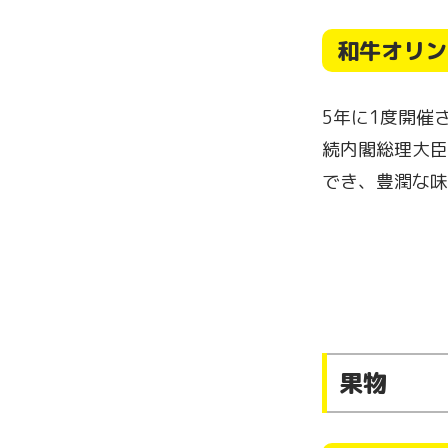
和牛オリン
5年に1度開催
続内閣総理大臣
でき、豊潤な味
果物