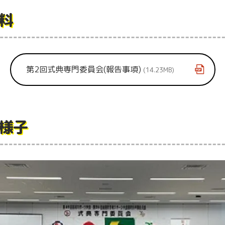
資料
第2回式典専門委員会(報告事項)
14.23MB
の様子