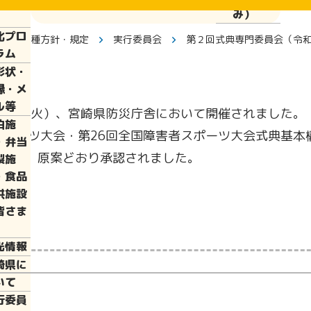
ぱい運
み）
化プロ
員会・各種方針・規定
実行委員会
第２回式典専門委員会（令和
ラム
彰状・
縁・メ
ル等
20日（火）、宮崎県防災庁舎において開催されました。
泊施
スポーツ大会・第26回全国障害者スポーツ大会式典基本
・弁当
され、原案どおり承認されました。
製施
・食品
供施設
皆さま
光情報
崎県に
いて
行委員