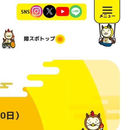
SNS
メニュー
障スポ
トップ
障スポトップ
施競技
競技会場
大会日程
地
施要項
リハーサ
0日）
ル大会