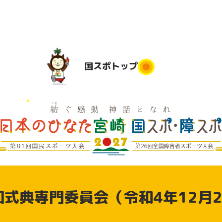
国スポ
トップ
国スポトップ
民運動
実施競技
競技会場
大会日程
実
は
地
実施要項
デモンス
実
競技別リ
トレーシ
県応援
回式典専門委員会（令和4年12月2
ハーサル
ョンスポ
大会
ーツ（参
動
加申込