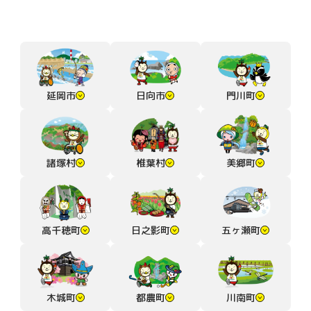
延岡市
日向市
門川町
諸塚村
椎葉村
美郷町
高千穂町
日之影町
五ヶ瀬町
木城町
都農町
川南町