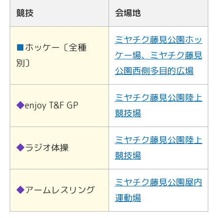
競技
会場地
ミヤチク藤見公園ホッ
■
ホッケー〔全種
ケー場、ミヤチク藤見
別〕
公園西側多目的広場
ミヤチク藤見公園陸上
◆
enjoy T&F GP
競技場
ミヤチク藤見公園陸上
◆
ラジオ体操
競技場
ミヤチク藤見公園屋内
◆
アームレスリング
運動場