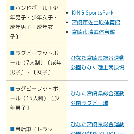
■
ハンドボール〔少
KING SportsPark
年男子・少年女子・
宮崎市佐土原体育館
成年男子・成年女
宮崎市清武体育館
子〕
■
ラグビーフットボ
ひなた宮崎県総合運動
ール（7人制）〔成年
公園ひなた陸上競技場
男子〕・〔女子〕
■
ラグビーフットボ
ひなた宮崎県総合運動
ール（15人制）〔少
公園ラグビー場
年男子〕
ひなた宮崎県総合運動
■
自転車（トラッ
公園ひなたベロドロー