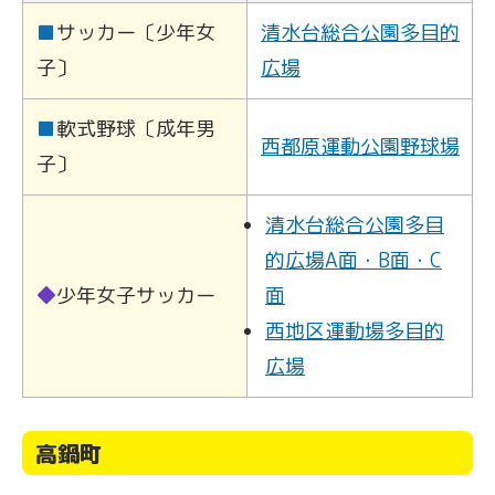
■
サッカー〔少年女
清水台総合公園多目的
子〕
広場
■
軟式野球〔成年男
西都原運動公園野球場
子〕
清水台総合公園多目
的広場A面・B面・C
◆
少年女子サッカー
面
西地区運動場多目的
広場
高鍋町