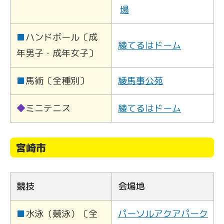
場
■
ハンドボール〔成
綾てるはドーム
年男子・成年女子〕
■
馬術〔全種別〕
綾馬事公苑
◆
ミニテニス
綾てるはドーム
宮崎市
競技
会場地
■
水泳（競泳）〔全
パーソルアクアパーク