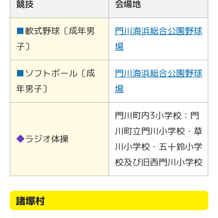
競技
会場地
■
軟式野球〔成年男
門川海浜総合公園野球
子〕
場
■
ソフトボール〔成
門川海浜総合公園野球
年男子〕
場
門川町内3小学校：門
川町立門川小学校・草
◆
ラジオ体操
川小学校・五十鈴小学
校及び旧西門川小学校
諸塚村