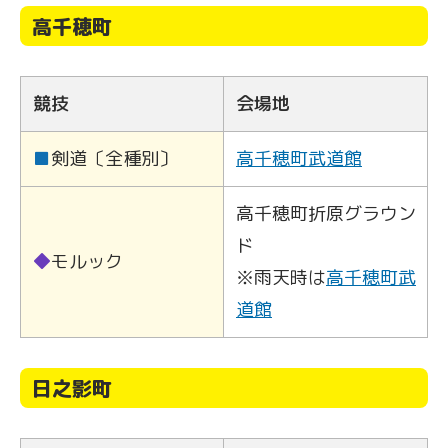
高千穂町
競技
会場地
■
剣道〔全種別〕
高千穂町武道館
高千穂町折原グラウン
ド
◆
モルック
※雨天時は
高千穂町武
道館
日之影町