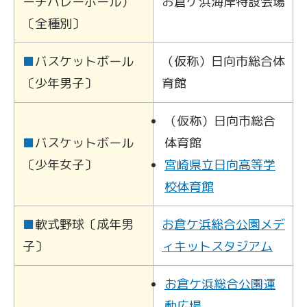
ーチバレーボール）
お倉ケ浜海岸特設会場
〔全種別〕
■
バスケットボール
（仮称）日向市総合体
〔少年男子〕
育館
（仮称）日向市総合
■
バスケットボール
体育館
〔少年女子〕
宮崎県立日向高等学
校体育館
■
軟式野球〔成年男
お倉ケ浜総合公園メデ
子〕
ィキットスタジアム
お倉ケ浜総合公園運
動広場