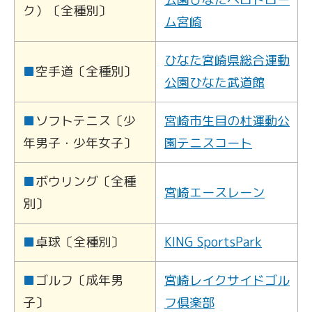
ク）〔全種別〕
ム宮崎
ひなた宮崎県総合運動
■
空手道〔全種別〕
公園ひなた武道館
■
ソフトテニス〔少
宮崎市生目の杜運動公
年男子・少年女子〕
園テニスコート
■
ボウリング〔全種
宮崎エースレーン
別〕
■
卓球〔全種別〕
KING SportsPark
■
ゴルフ〔成年男
宮崎レイクサイドゴル
子〕
フ倶楽部