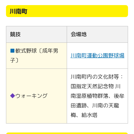
川南町
競技
会場地
■
軟式野球〔成年男
川南町運動公園野球場
子〕
川南町内の文化財等：
国指定天然記念物 川
◆
ウォーキング
南湿原植物群落、後牟
田遺跡、川南の天龍
梅、給水塔