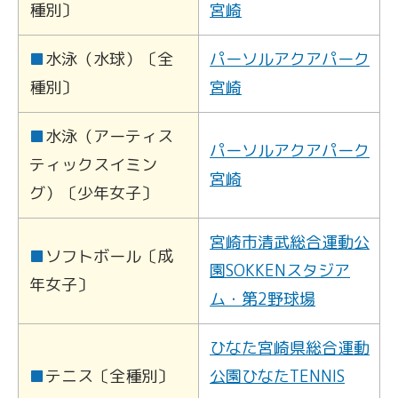
種別〕
宮崎
■
水泳（水球）〔全
パーソルアクアパーク
種別〕
宮崎
■
水泳（アーティス
パーソルアクアパーク
ティックスイミン
宮崎
グ）〔少年女子〕
宮崎市清武総合運動公
■
ソフトボール〔成
園SOKKENスタジア
年女子〕
ム・第2野球場
ひなた宮崎県総合運動
■
テニス〔全種別〕
公園ひなたTENNIS