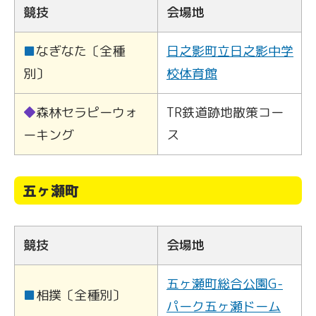
競技
会場地
■
なぎなた〔全種
日之影町立日之影中学
別〕
校体育館
◆
森林セラピーウォ
TR鉄道跡地散策コー
ーキング
ス
五ヶ瀬町
競技
会場地
五ヶ瀬町総合公園G-
■
相撲〔全種別〕
パーク五ヶ瀬ドーム