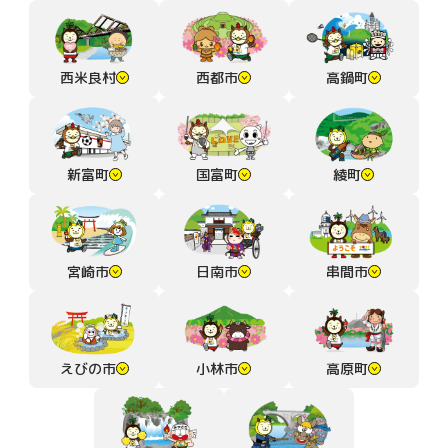
西米良村
西都市
高鍋町
新富町
国富町
綾町
宮崎市
日南市
串間市
えびの市
小林市
高原町