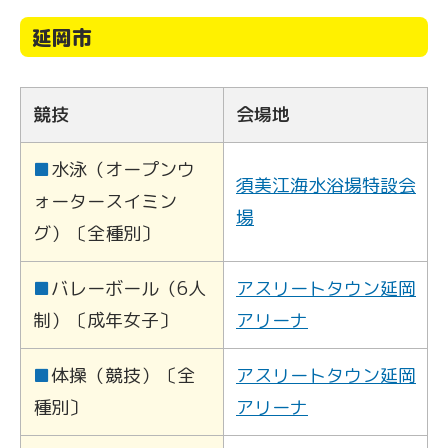
延岡市
競技
会場地
■
水泳（オープンウ
須美江海水浴場特設会
ォータースイミン
場
グ）〔全種別〕
■
バレーボール（6人
アスリートタウン延岡
制）〔成年女子〕
アリーナ
■
体操（競技）〔全
アスリートタウン延岡
種別〕
アリーナ