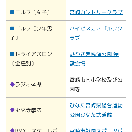
■
ゴルフ〔女子〕
宮崎カントリークラブ
■
ゴルフ〔少年男
ハイビスカスゴルフク
子〕
ラブ
■
トライアスロン
みやざき臨海公園 特
〔全種別〕
設会場
宮崎市内小学校及び公
◆
ラジオ体操
園等
ひなた宮崎県総合運動
◆
少林寺拳法
公園ひなた武道館
◆
BMX・スケートボ
宮崎市祇園スポーツパ