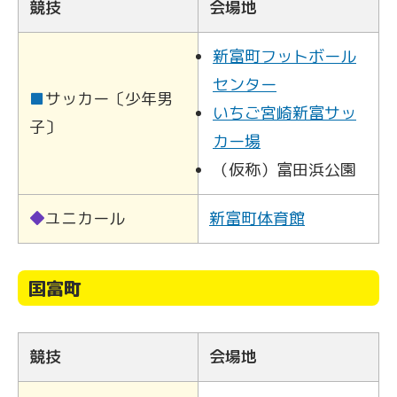
競技
会場地
新富町フットボール
センター
■
サッカー〔少年男
いちご宮崎新富サッ
子〕
カー場
（仮称）富田浜公園
◆
ユニカール
新富町体育館
国富町
競技
会場地