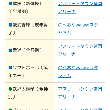
■
体操（新体操）
アスリートタウン延岡
〔全種別〕
アリーナ
■
軟式野球〔成年男
のべおかwaiwaiスタ
子〕
ジアム
アスリートタウン延岡
■
柔道〔全種別〕
アリーナ
■
ソフトボール〔成
のべおかwaiwaiスタ
年男子〕
ジアム
●
武術太極拳〔全種
アスリートタウン延岡
別〕
アリーナ