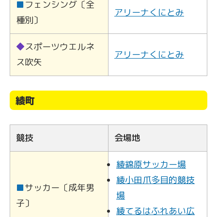
■
フェンシング〔全
アリーナくにとみ
種別〕
◆
スポーツウエルネ
アリーナくにとみ
ス吹矢
綾町
競技
会場地
綾錦原サッカー場
綾小田爪多目的競技
■
サッカー〔成年男
場
子〕
綾てるはふれあい広