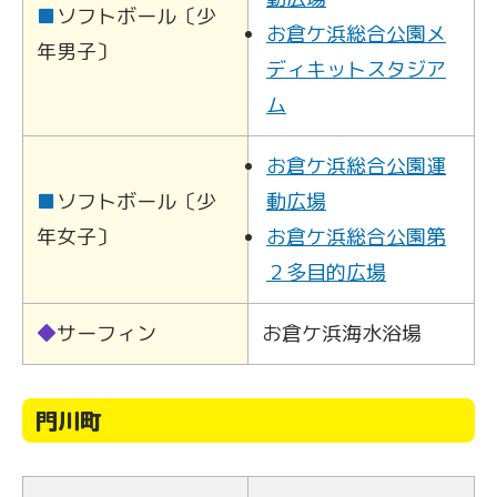
■
ソフトボール〔少
お倉ケ浜総合公園メ
年男子〕
ディキットスタジア
ム
お倉ケ浜総合公園運
■
ソフトボール〔少
動広場
年女子〕
お倉ケ浜総合公園第
２多目的広場
◆
サーフィン
お倉ケ浜海水浴場
門川町