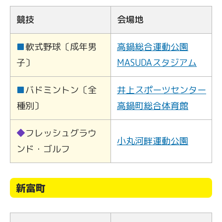
競技
会場地
■
軟式野球〔成年男
高鍋総合運動公園
子〕
MASUDAスタジアム
■
バドミントン〔全
井上スポーツセンター
種別〕
高鍋町総合体育館
◆
フレッシュグラウ
小丸河畔運動公園
ンド・ゴルフ
新富町