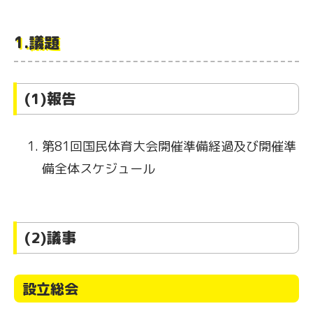
1.議題
(1)報告
第81回国民体育大会開催準備経過及び開催準
備全体スケジュール
(2)議事
設立総会