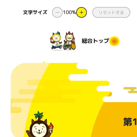
文字サイズ
ー
100%
＋
リセットする
総合
トップ
総合トップ
新着情報
ダンス
県
と
国スポ・
ダンス出前授
障スポと
業
都道府
第
は
団
コンテスト
番組
美化活
日本のふるさ