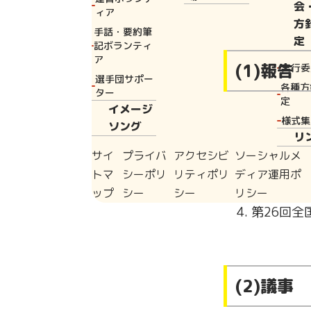
1.議題
会
ィア
方
手話・要約筆
定
記ボランティ
ア
(1)報告
実行委
選手団サポー
各種方
ター
定
イメージ
様式集
宮崎県準
ソング
リ
第81回国
サイ
プライバ
アクセシビ
ソーシャルメ
第81回
トマ
シーポリ
リティポリ
ディア運用ポ
議結果
ップ
シー
シー
リシー
第26回
(2)議事