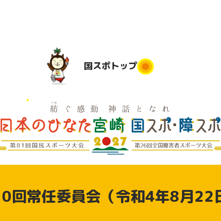
国スポ
トップ
国スポトップ
民運動
実施競技
競技会場
大会日程
実
は
地
実施要項
デモンス
実
競技別リ
トレーシ
県応援
10回常任委員会（令和4年8月22
ハーサル
ョンスポ
大会
ーツ（参
動
加申込