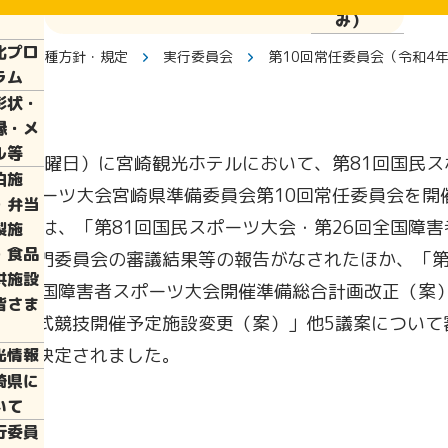
ぱい運
み）
化プロ
員会・各種方針・規定
実行委員会
第10回常任委員会（令和4年
ラム
彰状・
縁・メ
ル等
2日（月曜日）に宮崎観光ホテルにおいて、第81回国民
泊施
者スポーツ大会宮崎県準備委員会第10回常任委員会を開
・弁当
員会では、「第81回国民スポーツ大会・第26回全国障
製施
・食品
各専門委員会の審議結果等の報告がなされたほか、「第
供施設
6回全国障害者スポーツ大会開催準備総合計画改正（案）
皆さま
会正式競技開催予定施設変更（案）」他5議案について
おり決定されました。
光情報
崎県に
いて
行委員