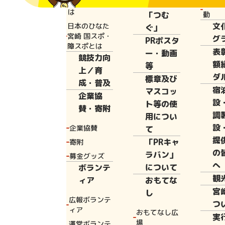
と宮崎国体と
広報誌
花いっ
は
「つむ
動
文
日本のひなた
ぐ」
Home
実行委
宮崎 国スポ・
グ
PRポスタ
障スポとは
表
ー・動画
競技力向
額
等
上／育
ダ
標章及び
令和4年8月2
成・普及
宿
マスコッ
企業協
26回全国障害
設
ト等の使
賛・寄附
第10回常任委
調
用につい
設
企業協賛
て
開催内定」及び
提
「PRキャ
寄附
ーツ大会・第2
の
ラバン」
募金グッズ
国民スポーツ大
へ
について
ボランテ
の議案が原案ど
観
ィア
おもてな
宮
し
広報ボランテ
つ
ィア
おもてなし広
実
場
運営ボランテ