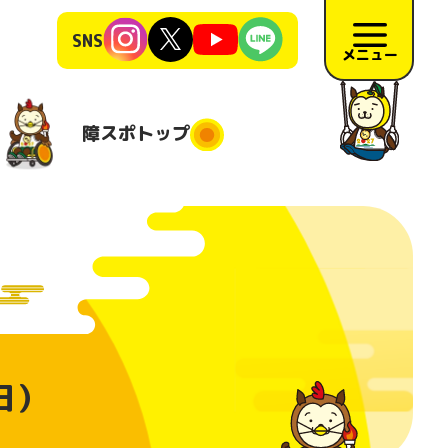
SNS
メニュー
障スポ
トップ
障スポトップ
施競技
競技会場
大会日程
地
施要項
リハーサ
日）
ル大会