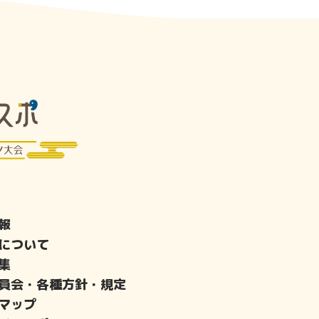
報
について
集
員会・各種方針・規定
マップ