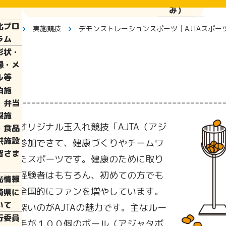
ぱい運
み）
化プロ
トップ
実施競技
デモンストレーションスポーツ│AJTAスポー
ラム
彰状・
縁・メ
ル等
泊施
・弁当
製施
祥のオリジナル玉入れ競技「AJTA（アジ
・食品
供施設
でも参加できて、健康づくりやチームワ
皆さま
適したスポーツです。健康のために取り
り、経験者はもちろん、初めての方でも
光情報
ら、全国的にファンを増やしています。
崎県に
いて
に奥深いのがAJTAの魅力です。主なルー
行委員
の選手が１００個のボール（アジャタボ