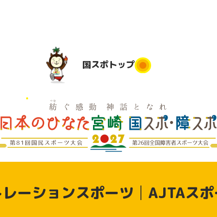
国スポ
トップ
国スポトップ
民運動
実施競技
競技会場
大会日程
実
は
地
実施要項
デモンス
実
競技別リ
トレーシ
県応援
レーションスポーツ│AJTAス
ハーサル
ョンスポ
大会
ーツ（参
動
加申込