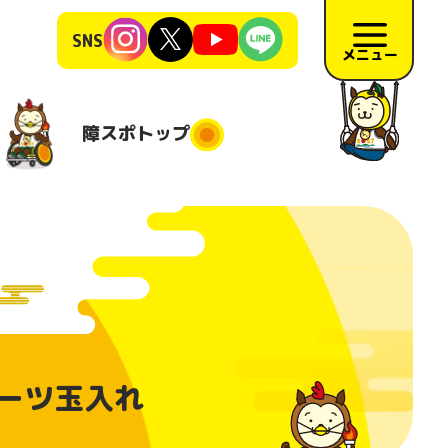
SNS
メニュー
障スポ
トップ
障スポトップ
施競技
競技会場
大会日程
地
施要項
リハーサ
ポーツ玉入れ
ル大会