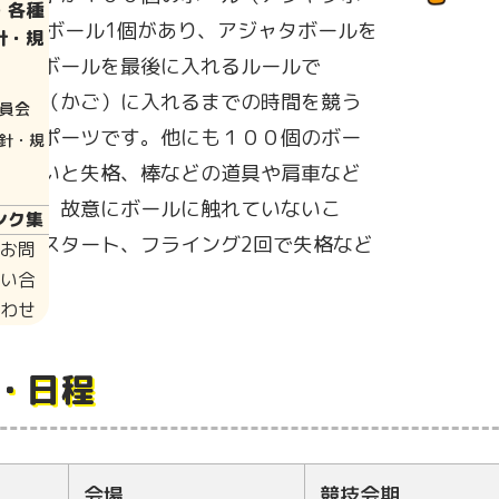
・各種
ンカーボール1個があり、アジャタボールを
針・規
カーボールを最後に入れるルールで
ット（かご）に入れるまでの時間を競う
員会
ルスポーツです。他にも１００個のボー
針・規
いないと失格、棒などの道具や肩車など
失格、故意にボールに触れていないこ
ンク集
は再スタート、フライング2回で失格など
お問
い合
わせ
・日程
会場
競技会期