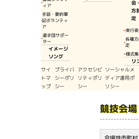
会
ィア
ール99個＋ア
方
手話・要約筆
先に入れ、アン
定
記ボランティ
ア
す。）をバスケ
実行委
選手団サポー
タイムトライア
各種方
ター
定
ルは全部入って
イメージ
様式集
ソング
の不正な投球は
リ
と、フライング
サイ
プライバ
アクセシビ
ソーシャルメ
があります。
トマ
シーポリ
リティポリ
ディア運用ポ
ップ
シー
シー
リシー
競技会場
会場地市町村