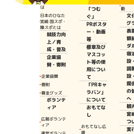
と宮崎国体と
広報誌
花いっ
は
「つむ
動
文
日本のひなた
ぐ」
Home
国スポ
宮崎 国スポ・
グ
PRポスタ
障スポとは
表
ー・動画
競技力向
額
等
上／育
ダ
標章及び
競技内容
成・普及
宿
マスコッ
企業協
設
ト等の使
賛・寄附
調
用につい
北海道和寒町発
設
企業協賛
て
提
ャタ）」。だれ
「PRキャ
寄附
の
ラバン」
募金グッズ
ークの強化にも
へ
について
ボランテ
入れる企業もあ
観
ィア
おもてな
楽しめることか
宮
し
広報ボランテ
つ
気軽にできるの
ィア
おもてなし広
実
ルは、４～６人
場
運営ボランテ