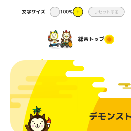
文字サイズ
ー
100%
＋
リセットする
総合
トップ
総合トップ
新着情報
ダンス
県
と
国スポ・
ダンス出前授
障スポと
業
都道府
デモンスト
は
団
コンテスト
番組
美化活
日本のふるさ