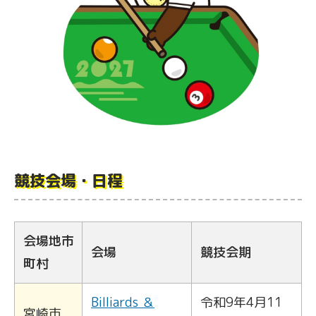
競技会場・日程
会場地市
会場
競技会期
町村
Billiards ＆
令和9年4月11
宮崎市