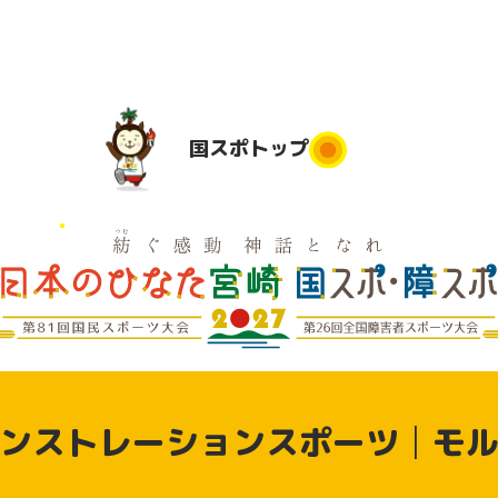
国スポ
トップ
国スポトップ
民運動
実施競技
競技会場
大会日程
実
は
地
実施要項
デモンス
実
競技別リ
トレーシ
県応援
ンストレーションスポーツ│モ
ハーサル
ョンスポ
大会
ーツ（参
動
加申込