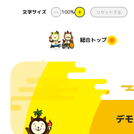
文字サイズ
ー
100%
＋
リセットする
総合
トップ
総合トップ
新着情報
ダンス
県
と
国スポ・
ダンス出前授
障スポと
業
都道府
デモ
は
団
コンテスト
番組
美化活
日本のふるさ