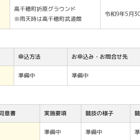
高千穂町折原グラウンド
令和9年5月3
※雨天時は高千穂町武道館
申込方法
お申込み・お問合せ先
準備中
準備中
同意書
実施要項
競技の様子
競
準備中
準備中
準