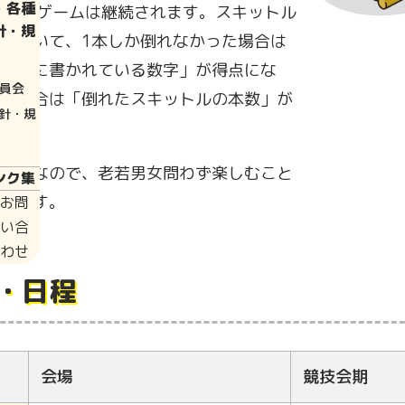
・各種
され、ゲームは継続されます。スキットル
針・規
れていて、1本しか倒れなかった場合は
トルに書かれている数字」が得点にな
員会
た場合は「倒れたスキットルの本数」が
針・規
。
ールなので、老若男女問わず楽しむこと
ンク集
ツです。
お問
い合
わせ
・日程
会場
競技会期