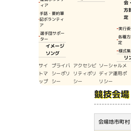
会
は25点へ減点
ィア
方
には数字が書か
手話・要約筆
定
記ボランティ
「倒れたスキッ
ア
実行委
り、複数本倒れ
選手団サポー
各種方
ター
得点になります
定
イメージ
様式集
ソング
とても簡単なル
リ
のできるスポー
サイ
プライバ
アクセシビ
ソーシャルメ
トマ
シーポリ
リティポリ
ディア運用ポ
ップ
シー
シー
リシー
競技会場
会場地市町村