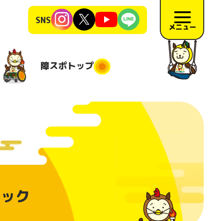
SNS
メニュー
障スポ
トップ
障スポトップ
施競技
競技会場
大会日程
地
施要項
リハーサ
ルック
ル大会