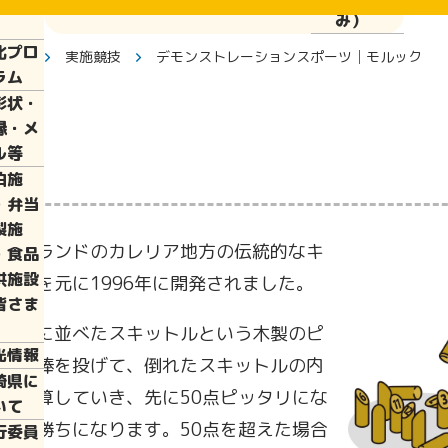
ぱい運
み）
化プロ
トップ
実施競技
デモンストレーションスポーツ│モルック
ラム
彰状・
縁・メ
ル等
泊施
・弁当
製施
ィンランドのカレリア地方の伝統的なキ
・食品
供施設
ームを元に1996年に開発されました。
皆さま
地点に並べたスキットルという木製のピ
光情報
いう棒を投げて、倒れたスキットルの内
崎県に
を加算していき、先に50点ピッタリにな
いて
方が勝ちになります。50点を超えた場合
行委員