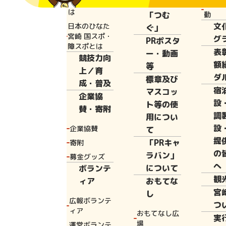
と宮崎国体と
広報誌
花いっ
は
「つむ
動
文
日本のひなた
ぐ」
Home
国スポ
宮崎 国スポ・
グ
PRポスタ
障スポとは
表
ー・動画
競技力向
額
等
上／育
ダ
標章及び
競技内容
成・普及
宿
マスコッ
企業協
設
ト等の使
賛・寄附
調
用につい
モルックは、フ
設
企業協賛
て
提
イッカというゲ
「PRキャ
寄附
の
ラバン」
募金グッズ
へ
３～４ｍ離れた
について
ボランテ
観
ィア
おもてな
ンにモルックと
宮
し
容によって得点
広報ボランテ
つ
ィア
おもてなし広
るまで得点した
実
場
運営ボランテ