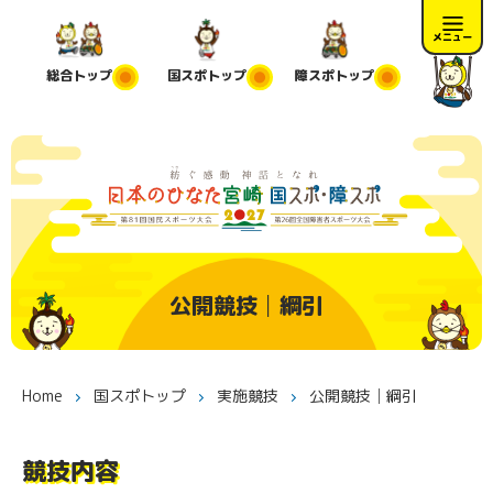
メニュー
総合
トップ
国スポ
トップ
障スポ
トップ
公開競技│綱引
Home
国スポトップ
実施競技
公開競技│綱引
競技内容