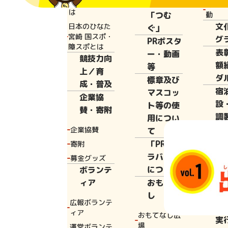
と宮崎国体と
広報誌
花いっ
は
「つむ
動
文
日本のひなた
ぐ」
Home
広報誌
宮崎 国スポ・
グ
PRポスタ
障スポとは
表
ー・動画
競技力向
額
等
上／育
ダ
標章及び
HINATA
成・普及
宿
マスコッ
企業協
設
ト等の使
賛・寄附
調
用につい
設
企業協賛
て
提
「PRキャ
寄附
の
ラバン」
募金グッズ
へ
について
ボランテ
観
ィア
おもてな
宮
し
広報ボランテ
つ
ィア
おもてなし広
実
場
運営ボランテ