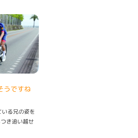
そうですね
ている兄の姿を
いつき追い越せ