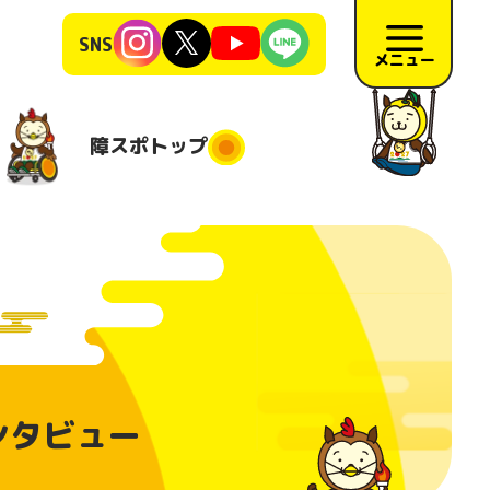
SNS
メニュー
障スポ
トップ
障スポトップ
施競技
競技会場
大会日程
地
施要項
リハーサ
車インタビュー
ル大会