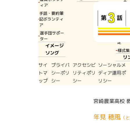
会
ィア
方
手話・要約筆
定
記ボランティ
ア
実行委
選手団サポー
各種方
ター
定
イメージ
自転車を競技用
様式集
ソング
競技場内で行わ
リ
ド・レースの２
サイ
プライバ
アクセシビ
ソーシャルメ
トマ
シーポリ
リティポリ
ディア運用ポ
ころ。
ップ
シー
シー
リシー
宮崎農業高校 
年見 穂風
（と