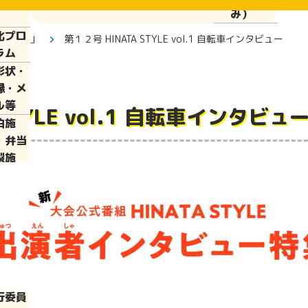
ぱい運
み）
化プロ
「つむぐ」
第１２号 HINATA STYLE vol.1 自転車インタビュー
ラム
彰状・
縁・メ
ル等
 STYLE vol.1 自転車インタビュ
泊施
・弁当
製施
・食品
供施設
皆さま
光情報
崎県に
いて
行委員