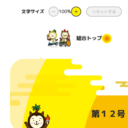
文字サイズ
ー
100%
＋
リセットする
総合
トップ
総合トップ
新着情報
ダンス
県
と
国スポ・
ダンス出前授
障スポと
業
都道府
第１２号 H
は
団
コンテスト
番組
美化活
日本のふるさ