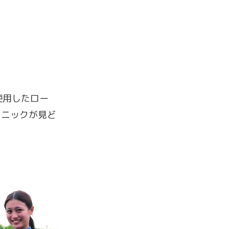
。
使用したロー
クニックが見ど