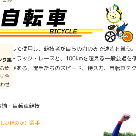
・各種
針・規
員会
針・規
具として使用し、競技者が自らの力のみで速さを競う
れるトラック・レースと、100kmを超える一般公道を
ンク集
種目がある。選手たちのスピード、持久力、自転車テ
お問
い合
わせ
教諭・自転車競技
選手
しみほのか）