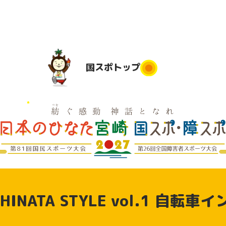
国スポ
トップ
国スポトップ
民運動
実施競技
競技会場
大会日程
実
は
地
実施要項
デモンス
実
競技別リ
トレーシ
県応援
INATA STYLE vol.1 自転
ハーサル
ョンスポ
大会
ーツ（参
動
加申込