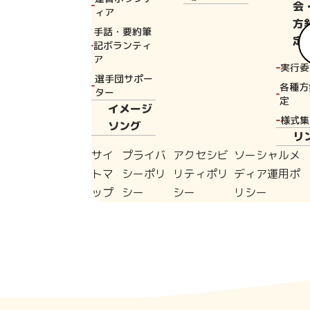
会
ィア
方
手話・要約筆
定
記ボランティ
ア
実行委
選手団サポー
各種方
ター
定
イメージ
様式集
ソング
リ
サイ
プライバ
アクセシビ
ソーシャルメ
トマ
シーポリ
リティポリ
ディア運用ポ
ップ
シー
シー
リシー