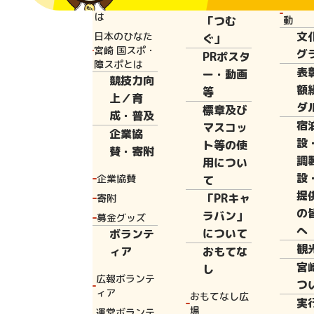
と宮崎国体と
広報誌
花いっ
は
「つむ
動
文
日本のひなた
ぐ」
Home
新着情
宮崎 国スポ・
グ
PRポスタ
障スポとは
表
ー・動画
競技力向
額
等
上／育
ダ
標章及び
2025年11月21
成・普及
宿
マスコッ
企業協
第6回
設
ト等の使
賛・寄附
調
用につい
設
た。（令
企業協賛
て
提
「PRキャ
寄附
の
ラバン」
募金グッズ
へ
について
ボランテ
観
ィア
おもてな
令和7年11月
宮
し
広報ボランテ
議案については
つ
ィア
おもてなし広
実
場
運営ボランテ