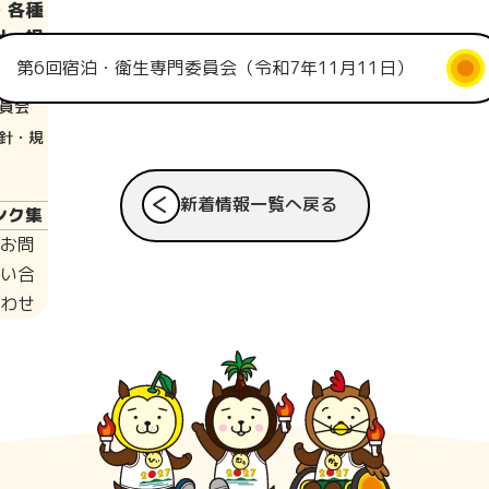
・各種
針・規
第6回宿泊・衛生専門委員会（令和7年11月11日）
員会
針・規
新着情報一覧へ戻る
ンク集
お問
い合
わせ