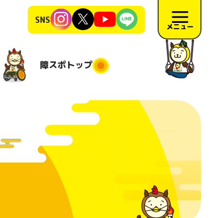
SNS
メニュー
障スポ
トップ
障スポトップ
施競技
競技会場
大会日程
地
施要項
リハーサ
ル大会