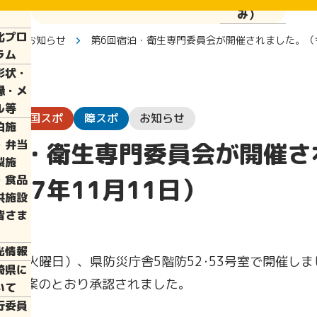
ぱい運
み）
化プロ
報
お知らせ
第6回宿泊・衛生専門委員会が開催されました。（令
ラム
彰状・
縁・メ
ル等
日
国スポ
障スポ
お知らせ
泊施
宿泊・衛生専門委員会が開催さ
・弁当
製施
・食品
和7年11月11日）
供施設
皆さま
光情報
11日（火曜日）、県防災庁舎5階防52･53号室で開催し
崎県に
、原案のとおり承認されました。
いて
行委員