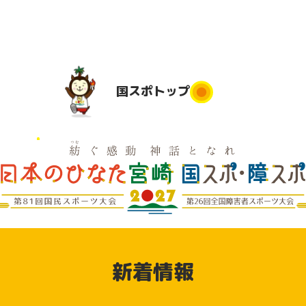
国スポ
トップ
国スポトップ
民運動
実施競技
競技会場
大会日程
実
は
地
実施要項
デモンス
実
競技別リ
トレーシ
県応援
新着情報
ハーサル
ョンスポ
大会
ーツ（参
動
加申込