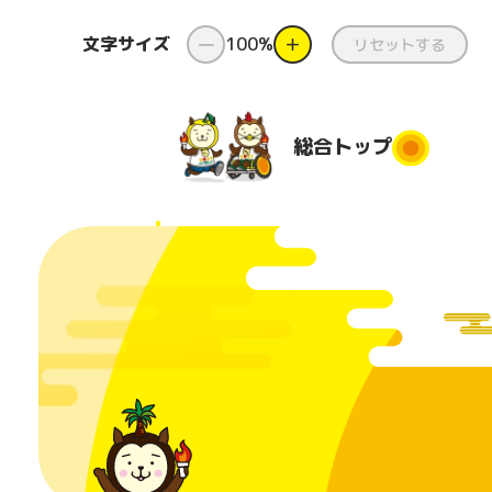
文字サイズ
ー
100%
＋
リセットする
総合
トップ
総合トップ
新着情報
ダンス
県
と
国スポ・
ダンス出前授
障スポと
業
都道府
は
団
コンテスト
番組
美化活
日本のふるさ