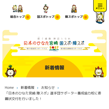
メニュー
総合
トップ
国スポ
トップ
障スポ
トップ
新着情報
Home
新着情報
お知らせ
「日本のひなた宮崎 障スポ」選手団サポーター養成協力校に委
嘱状交付を行いました！