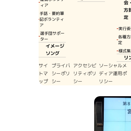
理事会では、同
会
ィア
方
渡されました。
手話・要約筆
定
記ボランティ
また、第81回
ア
実行委
選手団サポー
催も決定するこ
各種方
ター
定
への協力を要請
イメージ
様式集
ソング
リ
○ 国スポ会期
サイ
プライバ
アクセシビ
ソーシャルメ
○ 障スポ会期
トマ
シーポリ
リティポリ
ディア運用ポ
ップ
シー
シー
リシー