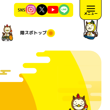
SNS
メニュー
障スポ
トップ
障スポトップ
施競技
競技会場
大会日程
地
施要項
リハーサ
ル大会