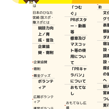
と宮崎国体と
広報誌
花いっ
は
「つむ
動
文
日本のひなた
ぐ」
Home
新着情
宮崎 国スポ・
グ
第81回国民スポー
PRポスタ
障スポとは
表
ー・動画
競技力向
額
等
上／育
ダ
標章及び
成・普及
宿
マスコッ
2024年7月17
企業協
設
ト等の使
賛・寄附
第81
調
用につい
設
企業協賛
て
スポー
提
「PRキャ
寄附
の
ラバン」
募金グッズ
へ
について
ボランテ
観
ィア
おもてな
本日開催された
宮
し
広報ボランテ
81回国民スポ
つ
ィア
おもてなし広
実
場
運営ボランテ