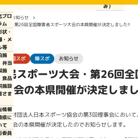
ぱい運
み）
化プロ
報
お知らせ
ラム
ツ大会・第26回全国障害者スポーツ大会の本県開催が決定しました!!
彰状・
縁・メ
ル等
泊施
日
国スポ
障スポ
お知らせ
・弁当
回国民スポーツ大会・第26回全
製施
・食品
ツ大会の本県開催が決定しました
供施設
皆さま
光情報
公益財団法人日本スポーツ協会の第3回理事会において
崎県に
ーツ大会の本県開催が決定したのでお知らせします。
いて
行委員