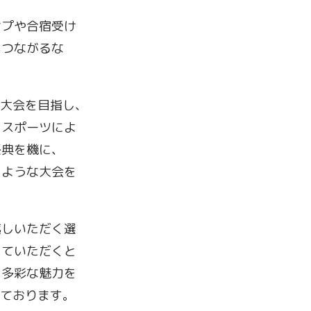
ンプや合宿受け
もつながるな
る大会を目指し、
、スポーツによ
祭典を機に、
るような大会を
越しいただく選
していただくと
、多彩な魅力を
えております。