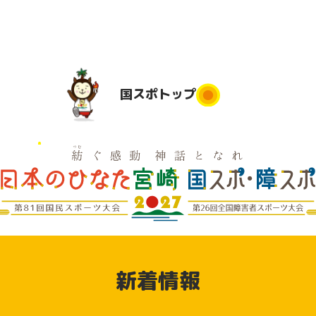
国スポ
トップ
国スポトップ
民運動
実施競技
競技会場
大会日程
実
は
地
実施要項
デモンス
実
競技別リ
トレーシ
県応援
新着情報
ハーサル
ョンスポ
大会
ーツ（参
動
加申込