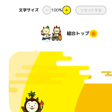
文字サイズ
ー
100%
＋
リセットする
総合
トップ
総合トップ
新着情報
ダンス
県
と
国スポ・
ダンス出前授
障スポと
業
都道府
は
団
コンテスト
番組
美化活
日本のふるさ