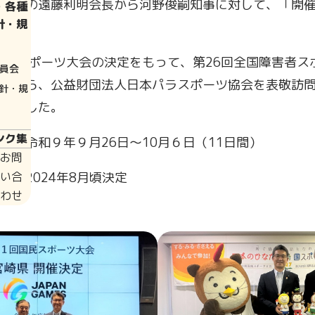
協会の遠藤利明会長から河野俊嗣知事に対して、「開
・各種
針・規
国民スポーツ大会の決定をもって、第26回全国障害者ス
員会
とから、公益財団法人日本パラスポーツ協会を表敬訪
針・規
しました。
ンク集
：令和９年９月26日～10月６日（11日間）
お問
：2024年8月頃決定
い合
わせ