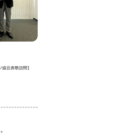
ツ協会表敬訪問
】
す。