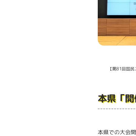
【第81回国
本県「開
本県での大会開