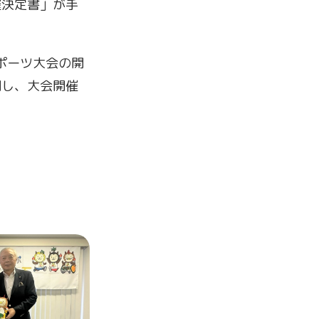
催決定書」が手
ポーツ大会の開
問し、大会開催