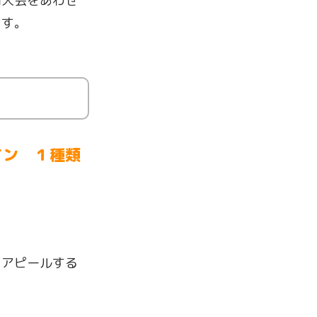
両大会をあわせ
ます。
イン １種類
アピールする