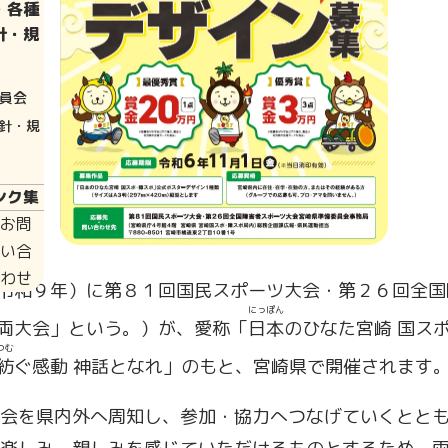
・各種
針・規
員会
針・規
ンク集
お問
い合
わせ
令和９年）に第８１回国民スポーツ大会・第２６回全国
にっぽん
両大会」という。）が、愛称「
日本
のひなた宮崎 国ス
つむ
紡
ぐ感動 神話となれ」のもと、宮崎県で開催されます
会を県内外へ周知し、参加・協力へつなげていくととも