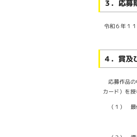
３．応募
令和６年１１
４．賞及
応募作品の中
カード）を授
（１） 最
賞状、賞