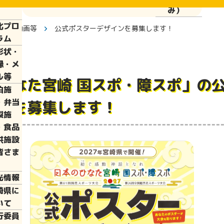
ぱい運
み）
化プロ
ター・動画等
公式ポスターデザインを募集します！
ラム
彰状・
縁・メ
ル等
ひなた宮崎 国スポ・障スポ」の
泊施
・弁当
ンを募集します！
製施
・食品
供施設
皆さま
光情報
崎県に
いて
行委員