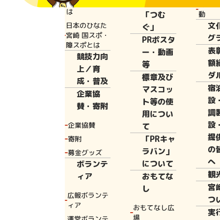
と宮崎国体と
広報誌
花いっ
は
「つむ
動
文
日本のひなた
ぐ」
Home
PRポス
宮崎 国スポ・
グ
PRポスタ
障スポとは
表
ー・動画
競技力向
額
等
上／育
ダ
標章及び
「日本の
成・普及
宿
マスコッ
企業協
設
ーデザイ
ト等の使
賛・寄附
調
用につい
設
企業協賛
て
提
「PRキャ
寄附
の
ラバン」
募金グッズ
へ
について
ボランテ
観
ィア
おもてな
宮
し
広報ボランテ
つ
ィア
おもてなし広
実
場
運営ボランテ