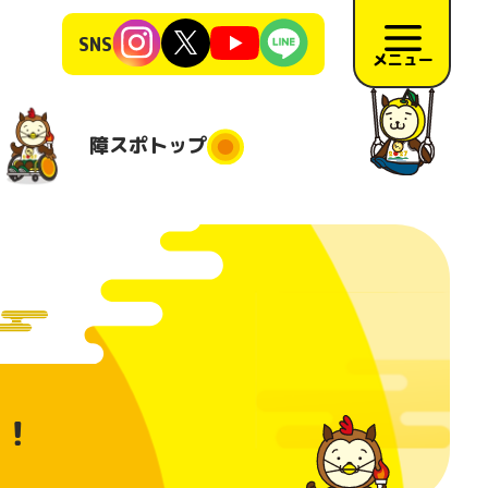
SNS
メニュー
障スポ
トップ
障スポトップ
施競技
競技会場
大会日程
地
施要項
リハーサ
す！
ル大会