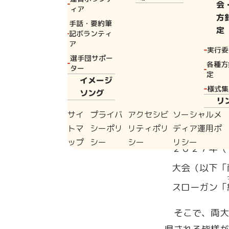
会
ィア
方
手話・要約筆
定
記ボランティ
ア
実行委
選手団サポー
各種方
ター
定
イメージ
様式集
ソング
リ
サイ
プライバ
アクセシビ
ソーシャルメ
トマ
シーポリ
リティポリ
ディア運用ポ
ップ
シー
シー
リシー
２０２７年（
大会（以下「
スローガン「
そこで、両大