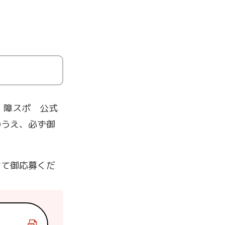
・障スポ 公式
のうえ、必ず御
せて御応募くだ
６