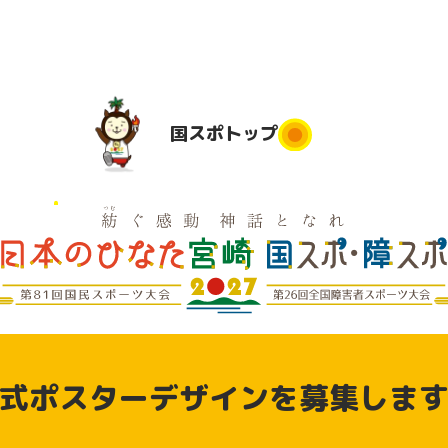
国スポ
トップ
国スポトップ
民運動
実施競技
競技会場
大会日程
実
は
地
実施要項
デモンス
実
競技別リ
トレーシ
県応援
式ポスターデザインを募集しま
ハーサル
ョンスポ
大会
ーツ（参
動
加申込