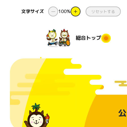
文字サイズ
ー
100%
＋
リセットする
総合
トップ
総合トップ
新着情報
ダンス
県
と
国スポ・
ダンス出前授
障スポと
業
都道府
公
は
団
コンテスト
番組
美化活
日本のふるさ