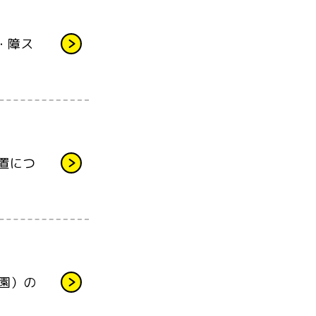
・障ス
設置につ
園）の