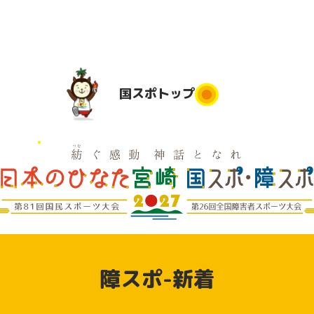
国スポ
トップ
国スポトップ
民運動
実施競技
競技会場
大会日程
実
は
地
実施要項
デモンス
実
競技別リ
トレーシ
県応援
障スポ-新着
ハーサル
ョンスポ
大会
ーツ（参
動
加申込