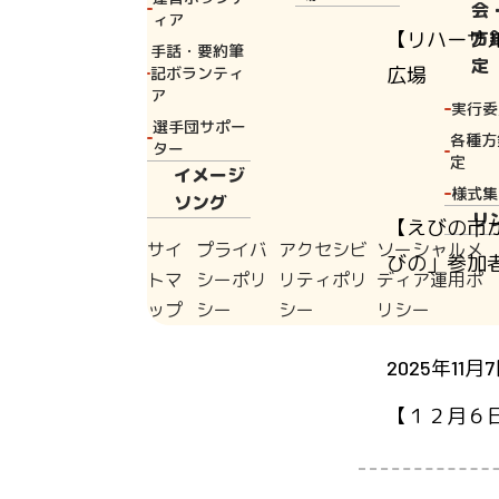
会
ィア
【リハーサル
方
手話・要約筆
定
広場
記ボランティ
ア
実行委
選手団サポー
各種方
ター
定
イメージ
2026年4月1
様式集
ソング
リ
【えびの市か
サイ
プライバ
アクセシビ
ソーシャルメ
びの」参加
トマ
シーポリ
リティポリ
ディア運用ポ
ップ
シー
シー
リシー
2025年11月
【１２月６