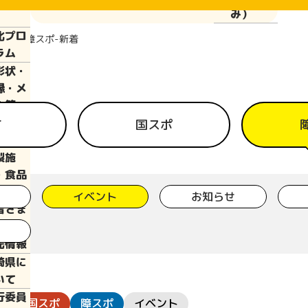
ぱい運
み）
化プロ
報
障スポ-新着
ラム
彰状・
縁・メ
ル等
泊施
て
国スポ
・弁当
製施
・食品
供施設
イベント
お知らせ
皆さま
光情報
崎県に
いて
行委員
日
国スポ
障スポ
イベント