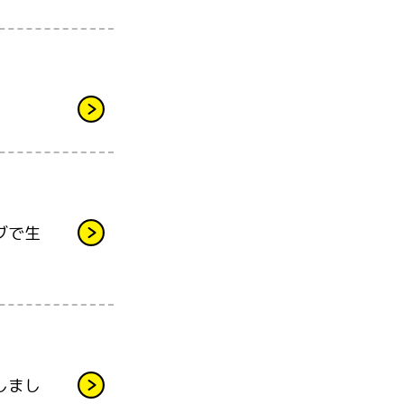
ブで生
しまし