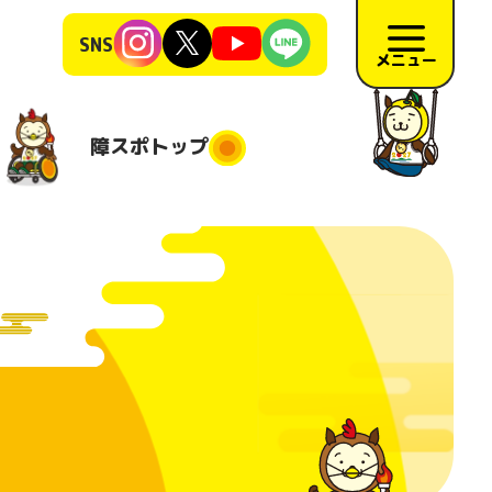
SNS
メニュー
障スポ
トップ
障スポトップ
施競技
競技会場
大会日程
地
施要項
リハーサ
ル大会