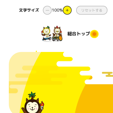
文字サイズ
ー
100%
＋
リセットする
総合
トップ
総合トップ
新着情報
ダンス
県
と
国スポ・
ダンス出前授
障スポと
業
都道府
は
団
コンテスト
番組
美化活
日本のふるさ