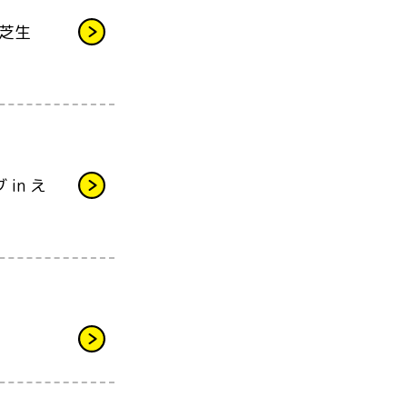
的芝生
in え