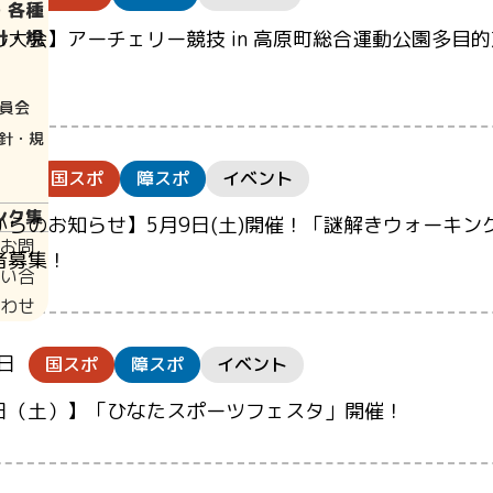
・各種
大会】アーチェリー競技 in 高原町総合運動公園多目
針・規
員会
針・規
4日
国スポ
障スポ
イベント
ンク集
らのお知らせ】5月9日(土)開催！「謎解きウォーキング 
お問
者募集！
い合
わせ
7日
国スポ
障スポ
イベント
日（土）】「ひなたスポーツフェスタ」開催！