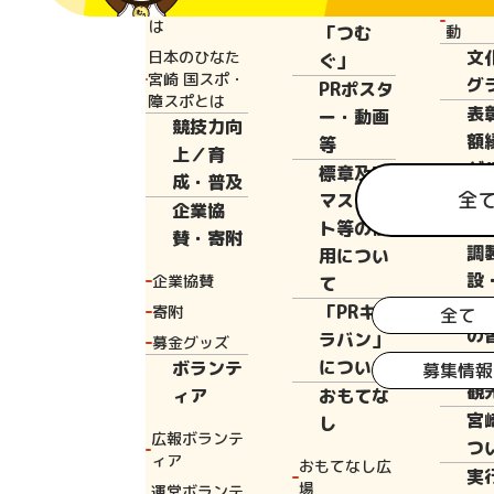
と宮崎国体と
広報誌
花いっ
は
「つむ
動
文
日本のひなた
ぐ」
Home
新着情
宮崎 国スポ・
グ
PRポスタ
障スポとは
表
ー・動画
競技力向
額
等
上／育
ダ
標章及び
成・普及
宿
全
マスコッ
企業協
設
ト等の使
賛・寄附
調
用につい
設
企業協賛
て
提
「PRキャ
寄附
全て
の
ラバン」
募金グッズ
へ
について
ボランテ
募集情報
観
ィア
おもてな
宮
し
広報ボランテ
つ
ィア
おもてなし広
実
2026年7月8
場
運営ボランテ