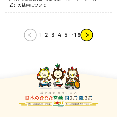
式）の結果について
prev
next
1
2
3
4
5
1
9
…